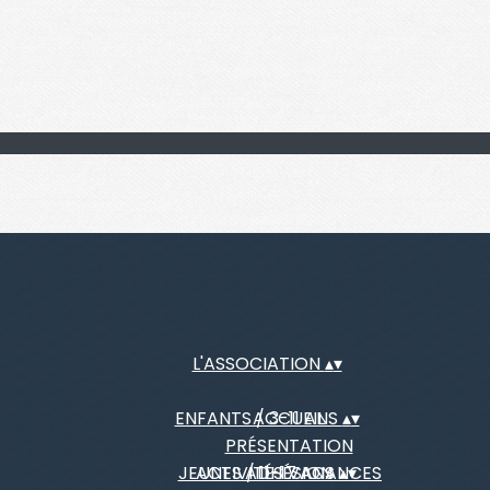
L'ASSOCIATION
▴
▾
ENFANTS / 3-11 ANS
ACCUEIL
▴
▾
PRÉSENTATION
JEUNES / 11-17 ANS
ACTIVITÉS VACANCES
ADHÉSION
▴
▾