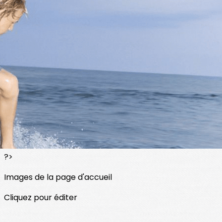
Exporter les lignes sélectionnées
Exporter toutes les colonnes
Exporter uniquement les colonnes affichées
Menu
<
>
A vous de jouer !
Sorties familles
Fête de la Science
?>
Images de la page d'accueil
Cliquez pour éditer