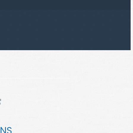
E
ANS