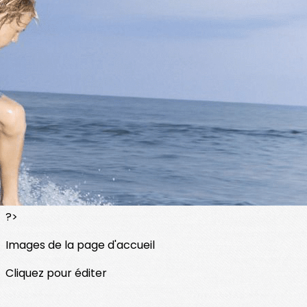
Exporter les lignes sélectionnées
Exporter toutes les colonnes
Exporter uniquement les colonnes affichées
Menu
<
>
Accueil
Présentation
Adhésion
?>
Images de la page d'accueil
Cliquez pour éditer