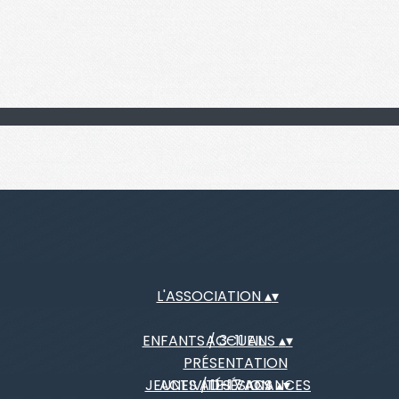
L'ASSOCIATION
▴
▾
ENFANTS / 3-11 ANS
ACCUEIL
▴
▾
PRÉSENTATION
JEUNES / 11-17 ANS
ACTIVITÉS VACANCES
ADHÉSION
▴
▾