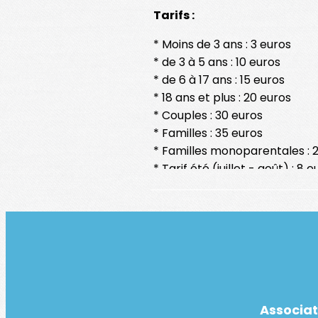
Tarifs :
* Moins de 3 ans : 3 euros
* de 3 à 5 ans : 10 euros
* de 6 à 17 ans : 15 euros
* 18 ans et plus : 20 euros
* Couples : 30 euros
* Familles : 35 euros
* Familles monoparentales : 
* Tarif été (juillet - août) : 8 
* Tarif structures : 50 euros
L'adhésion débute au 1er s
Associat