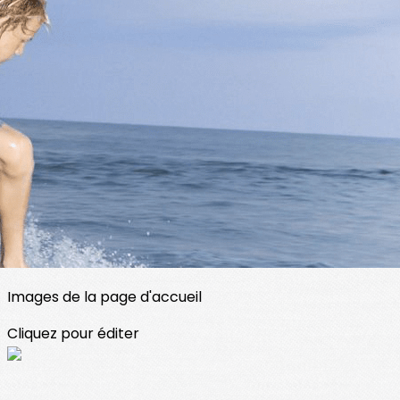
Exporter les lignes sélectionnées
Exporter toutes les colonnes
Exporter uniquement les colonnes affichées
Menu
<
>
Bouge ton corps
Théâtre
Sorties
?>
Images de la page d'accueil
Cliquez pour éditer