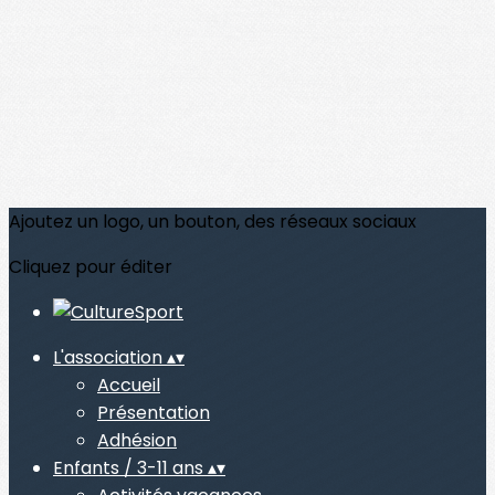
Ajoutez un logo, un bouton, des réseaux sociaux
Cliquez pour éditer
L'association
▴
▾
Accueil
Présentation
Adhésion
Enfants / 3-11 ans
▴
▾