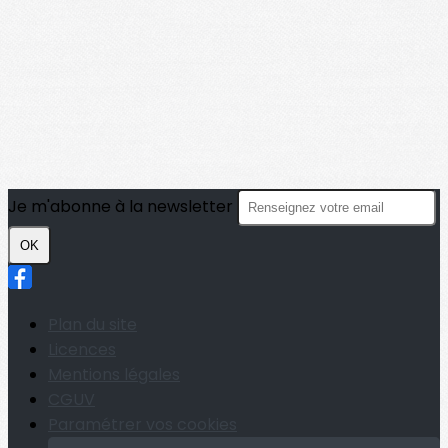
Je m'abonne à la newsletter
OK
Plan du site
Licences
Mentions légales
CGUV
Paramétrer vos cookies