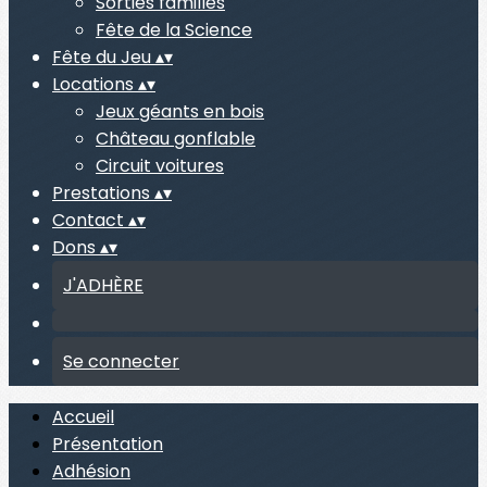
Sorties familles
Fête de la Science
Fête du Jeu
▴
▾
Locations
▴
▾
Jeux géants en bois
Château gonflable
Circuit voitures
Prestations
▴
▾
Contact
▴
▾
Dons
▴
▾
J'ADHÈRE
Se connecter
Accueil
Présentation
Adhésion