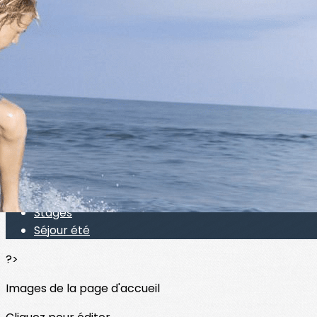
Exporter les lignes sélectionnées
Exporter toutes les colonnes
Exporter uniquement les colonnes affichées
Menu
<
>
Activités vacances
Baby Sport
Môm'en Sport
Stages
Séjour été
?>
Images de la page d'accueil