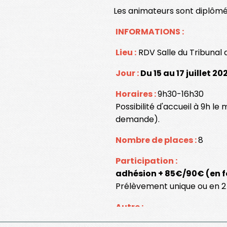
Les animateurs sont diplô
més
INFORMATIONS :
Lieu :
RDV Salle du Tribunal 
Jour :
Du 15 au 17 juillet 20
Horaires :
9h30-16h30
Possibilité
d'accueil à 9h le m
demande).
Nombre de places :
8
Participation :
adhésion + 85€/90€ (en f
Prélèvement unique ou en 2 
Autre :
Prévoir son pique-nique