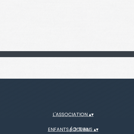
L'ASSOCIATION
▴
▾
ENFANTS / 3-11 ANS
ACCUEIL
▴
▾