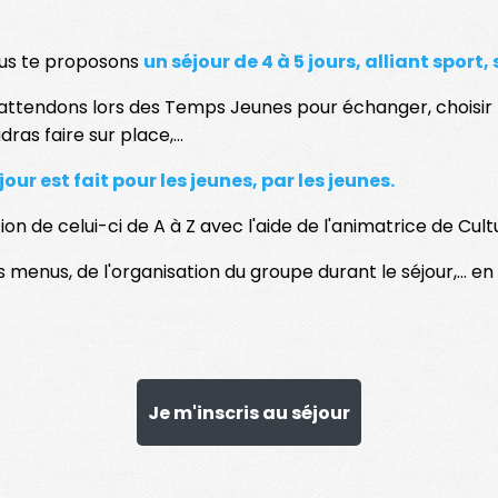
ous te proposons
un séjour de 4 à 5 jours, alliant sport, 
attendons lors des Temps Jeunes pour échanger, choisir le 
dras faire sur place,...
jour est fait pour les jeunes, par les jeunes.
tion de celui-ci de A à Z avec l'aide de l'animatrice de Cul
es menus, de l'organisation du groupe durant le séjour,... e
on du séjour ? Alors tu es prioritaire lors des inscrip
Je m'inscris au séjour