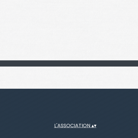
L'ASSOCIATION
▴
▾