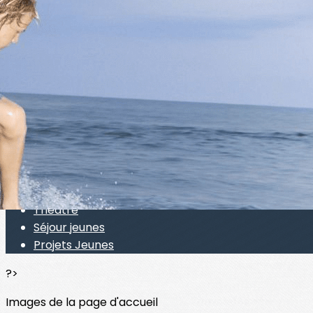
Exporter les lignes sélectionnées
Exporter toutes les colonnes
Exporter uniquement les colonnes affichées
Menu
<
>
Espace Jeunesse
Sorties Jeunes
Bouge ton corps
Théâtre
Séjour jeunes
Projets Jeunes
?>
Images de la page d'accueil